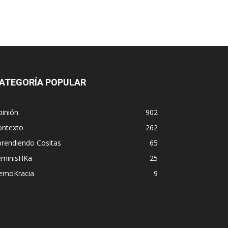
ATEGORÍA POPULAR
pinión
902
ontexto
262
prendiendo Cositas
65
eminisHKa
25
emoKracia
9