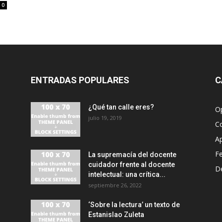
0
ENTRADAS POPULARES
C
¿Qué tan calle eres?
O
julio 19, 2019
C
A
F
La supremacía del docente
cuidador frente al docente
D
intelectual: una crítica...
septiembre 26, 2022
‘Sobre la lectura’ un texto de
Estanislao Zuleta