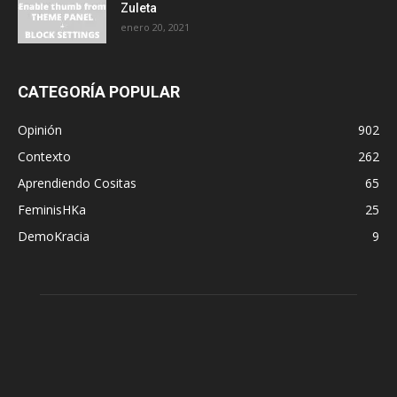
Zuleta
enero 20, 2021
CATEGORÍA POPULAR
Opinión
902
Contexto
262
Aprendiendo Cositas
65
FeminisHKa
25
DemoKracia
9