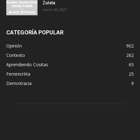
Zuleta
enero 20, 2021
CATEGORÍA POPULAR
Opinión
902
Contexto
262
Aprendiendo Cositas
65
FeminisHKa
25
DemoKracia
9