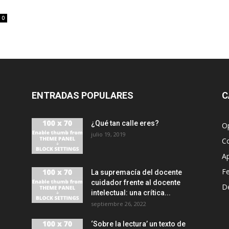
0
ENTRADAS POPULARES
C
¿Qué tan calle eres?
O
julio 19, 2019
C
A
F
La supremacía del docente
cuidador frente al docente
D
intelectual: una crítica...
septiembre 26, 2022
‘Sobre la lectura’ un texto de