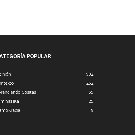
ATEGORÍA POPULAR
pinión
902
ontexto
262
prendiendo Cositas
65
eminisHKa
25
emoKracia
9