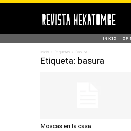
INICIO
OPI
Inicio
Etiquetas
Basura
Etiqueta: basura
Moscas en la casa