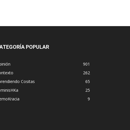
ATEGORÍA POPULAR
pinión
901
ontexto
262
prendiendo Cositas
65
eminisHKa
25
emoKracia
9