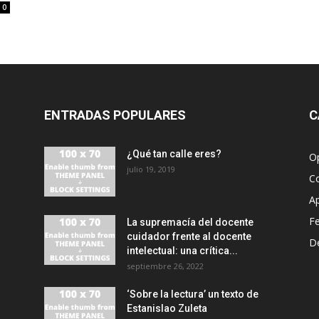
0
ENTRADAS POPULARES
C
¿Qué tan calle eres?
O
julio 19, 2019
C
A
F
La supremacía del docente
cuidador frente al docente
D
intelectual: una crítica...
septiembre 26, 2022
‘Sobre la lectura’ un texto de
Estanislao Zuleta