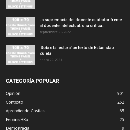
La supremacía del docente cuidador frente
al docente intelectual: una crítica...
septiembre 26, 2022
‘Sobre la lectura’ un texto de Estanislao
Zuleta
enero 20, 2021
CATEGORÍA POPULAR
Opinión
901
Contexto
262
Aprendiendo Cositas
65
FeminisHKa
25
DemoKracia
9