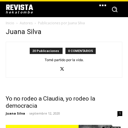
REVISTA
hekatombe
Inicio
Autores
Publicaciones por Juana Silva
Juana Silva
20 Publicaciones
0 COMENTARIOS
Tomé partido por la vida.
Yo no rodeo a Claudia, yo rodeo la
democracia
Juana Silva
-
septiembre 12, 2020
1