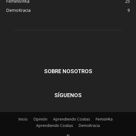
FeminisHKa
25
DemoKracia
9
SOBRE NOSOTROS
SÍGUENOS
Inicio
Opinión
Aprendiendo Cositas
FemisHKa
Aprendiendo Cositas
DemoKracia