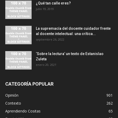
¿Qué tan calle eres?
julio 19, 2019
La supremacía del docente cuidador frente
al docente intelectual: una crítica...
septiembre 26, 2022
‘Sobre la lectura’ un texto de Estanislao
Zuleta
enero 20, 2021
CATEGORÍA POPULAR
Opinión
901
Contexto
262
Aprendiendo Cositas
65