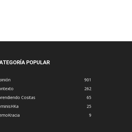
ATEGORÍA POPULAR
pinión
901
ontexto
262
prendiendo Cositas
65
eminisHKa
25
emoKracia
9