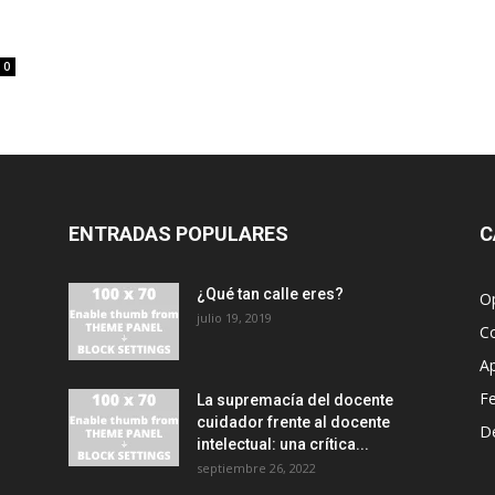
0
ENTRADAS POPULARES
C
¿Qué tan calle eres?
O
julio 19, 2019
C
A
F
La supremacía del docente
cuidador frente al docente
D
intelectual: una crítica...
septiembre 26, 2022