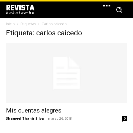
REVISTA
hekatombe
Inicio
Etiquetas
Carlos caicedo
Etiqueta: carlos caicedo
Mis cuentas alegres
Shameel Thahir Silva
-
marzo 26, 2018
0