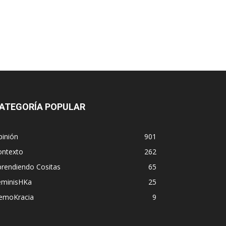
ATEGORÍA POPULAR
pinión
901
ontexto
262
prendiendo Cositas
65
eminisHKa
25
emoKracia
9