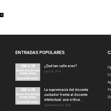
0
ENTRADAS POPULARES
C
¿Qué tan calle eres?
O
julio 19, 2019
C
A
F
La supremacía del docente
cuidador frente al docente
D
intelectual: una crítica...
septiembre 26, 2022