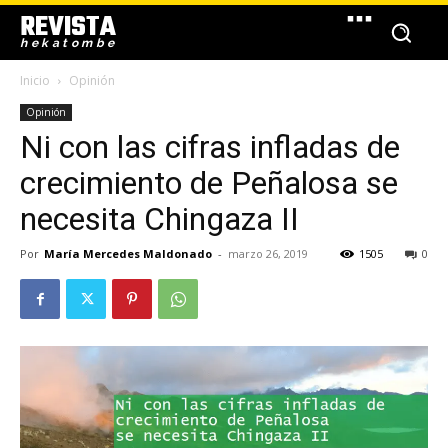
REVISTA
hekatombe
Inicio
Opinión
Opinión
Ni con las cifras infladas de
crecimiento de Peñalosa se
necesita Chingaza II
Por
María Mercedes Maldonado
-
marzo 26, 2019
1505
0