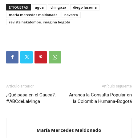
ETIQUETAS
agua
chingaza
diego laserna
maria mercedes maldonado
navarro
revista hekatombe. imagina bogota
Artículo anterior
Artículo siguiente
¿Qué pasa en el Cauca?:
Arranca la Consulta Popular en
#ABCdeLaMinga
la Colombia Humana-Bogotá
María Mercedes Maldonado