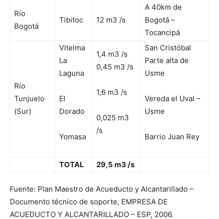
A 40km de
Río
Tibitoc
12 m3 /s
Bogotá –
Bogotá
Tocancipá
Vitelma
San Cristóbal
1,4 m3 /s
La
Parte alta de
0,45 m3 /s
Laguna
Usme
Río
1,6 m3 /s
Tunjuelo
El
Vereda el Uval –
(Sur)
Dorado
Usme
0,025 m3
/s
Yomasa
Barrio Juan Rey
TOTAL
29,5 m3 /s
Fuente: Plan Maestro de Acueducto y Alcantarillado –
Documento técnico de soporte, EMPRESA DE
ACUEDUCTO Y ALCANTARILLADO – ESP, 2006.