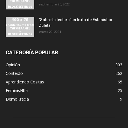
septiembre 26, 2022
‘Sobre la lectura’ un texto de Estanislao
Zuleta
enero 20, 2021
CATEGORÍA POPULAR
Opinión
903
Contexto
262
Aprendiendo Cositas
65
FeminisHKa
25
DemoKracia
9