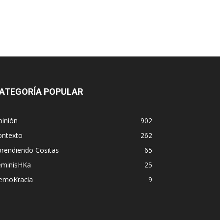
ATEGORÍA POPULAR
pinión
902
ontexto
262
prendiendo Cositas
65
eminisHKa
25
emoKracia
9