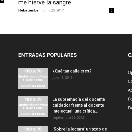
0
me hierve la sangre
Hekatombe
-
junio 25, 2017
0
ENTRADAS POPULARES
C
¿Qué tan calle eres?
O
julio 19, 2019
C
A
F
La supremacía del docente
cuidador frente al docente
D
intelectual: una crítica...
septiembre 26, 2022
‘Sobre la lectura’ un texto de