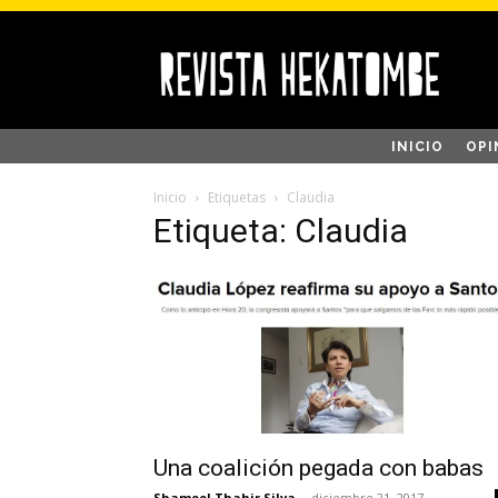
INICIO
OPI
Inicio
Etiquetas
Claudia
Etiqueta: Claudia
Una coalición pegada con babas
Shameel Thahir Silva
-
diciembre 21, 2017