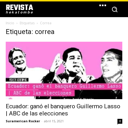
REVISTA
hekatombe
Inicio
Etiquetas
Correa
Etiqueta: correa
Ecuador: ganó el banquero Guillermo Lasso
| ABC de las elecciones
Suramerican Rocker
-
abril 15, 2021
0