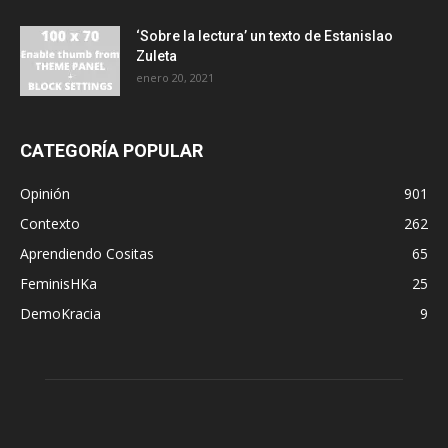
‘Sobre la lectura’ un texto de Estanislao
Zuleta
enero 20, 2021
CATEGORÍA POPULAR
Opinión
901
Contexto
262
Aprendiendo Cositas
65
FeminisHKa
25
DemoKracia
9