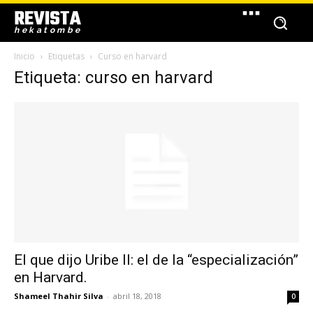
REVISTA
hekatombe
Inicio
Etiquetas
Curso en harvard
Etiqueta: curso en harvard
El que dijo Uribe II: el de la “especialización”
en Harvard.
Shameel Thahir Silva
-
abril 18, 2018
0