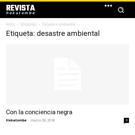
REVISTA
hekatombe
Inicio
Etiquetas
Desastre ambiental
Etiqueta: desastre ambiental
Con la conciencia negra
Hekatombe
-
marzo 30, 2018
0