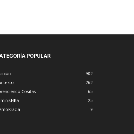
ATEGORÍA POPULAR
pinión
902
ontexto
262
prendiendo Cositas
65
eminisHKa
25
emoKracia
9