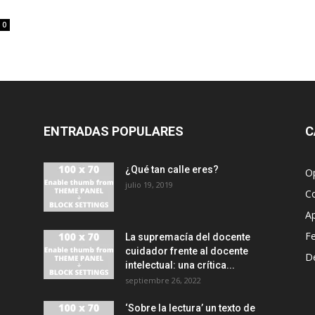
0
ENTRADAS POPULARES
C
¿Qué tan calle eres?
O
julio 19, 2019
C
A
F
La supremacía del docente
cuidador frente al docente
D
intelectual: una crítica...
septiembre 26, 2022
‘Sobre la lectura’ un texto de