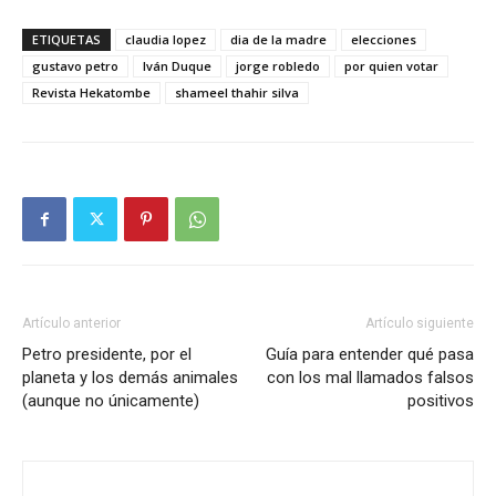
ETIQUETAS
claudia lopez
dia de la madre
elecciones
gustavo petro
Iván Duque
jorge robledo
por quien votar
Revista Hekatombe
shameel thahir silva
Artículo anterior
Artículo siguiente
Petro presidente, por el
Guía para entender qué pasa
planeta y los demás animales
con los mal llamados falsos
(aunque no únicamente)
positivos