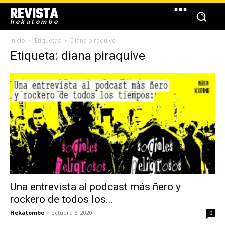
REVISTA
hekatombe
Inicio
Etiquetas
Diana piraquive
Etiqueta: diana piraquive
Una entrevista al podcast más ñero y
rockero de todos los...
Hekatombe
-
octubre 6, 2020
0