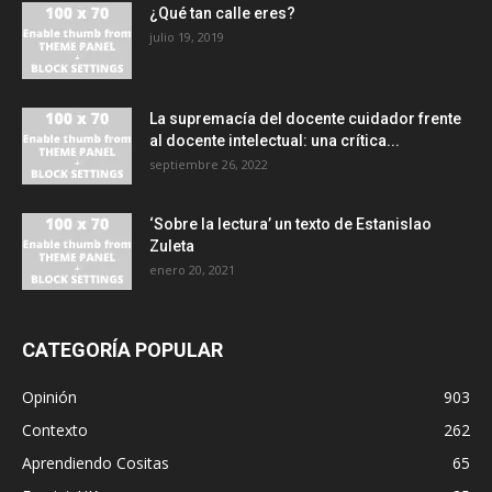
¿Qué tan calle eres?
julio 19, 2019
La supremacía del docente cuidador frente
al docente intelectual: una crítica...
septiembre 26, 2022
‘Sobre la lectura’ un texto de Estanislao
Zuleta
enero 20, 2021
CATEGORÍA POPULAR
Opinión
903
Contexto
262
Aprendiendo Cositas
65