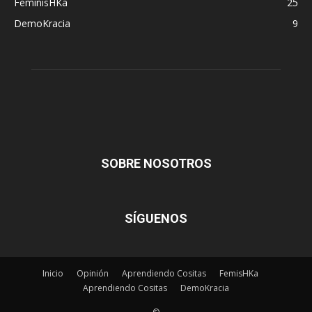
FeminisHKa
25
DemoKracia
9
SOBRE NOSOTROS
SÍGUENOS
Inicio
Opinión
Aprendiendo Cositas
FemisHKa
Aprendiendo Cositas
DemoKracia