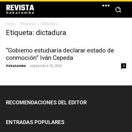
REVISTA
hekatombe
Inicio
Etiquetas
Dictadura
Etiqueta: dictadura
“Gobierno estudiaría declarar estado de
conmoción” Iván Cepeda
Hekatombe
-
septiembre 30, 2020
0
RECOMENDACIONES DEL EDITOR
ENTRADAS POPULARES