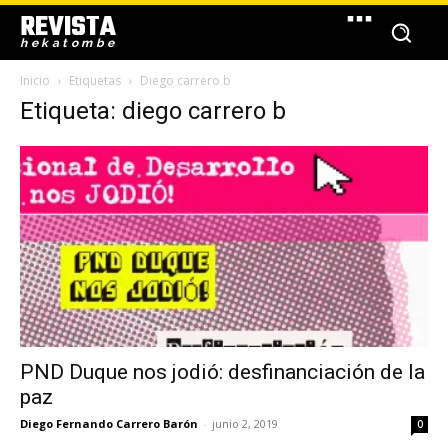
REVISTA
hekatombe
Inicio
Etiquetas
Diego carrero b
Etiqueta: diego carrero b
PND Duque nos jodió: desfinanciación de la
paz
Diego Fernando Carrero Barón
-
junio 2, 2019
0