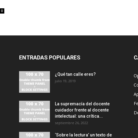
0
ENTRADAS POPULARES
C
¿Qué tan calle eres?
O
julio 19, 2019
C
A
F
La supremacía del docente
cuidador frente al docente
D
intelectual: una crítica...
septiembre 26, 2022
‘Sobre la lectura’ un texto de