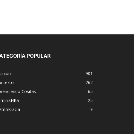
ATEGORÍA POPULAR
pinión
901
ontexto
262
prendiendo Cositas
65
eminisHKa
25
emoKracia
9