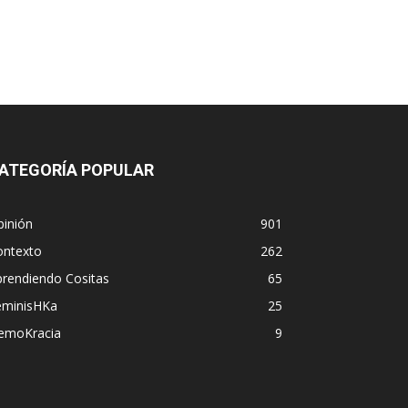
ATEGORÍA POPULAR
pinión
901
ontexto
262
prendiendo Cositas
65
eminisHKa
25
emoKracia
9