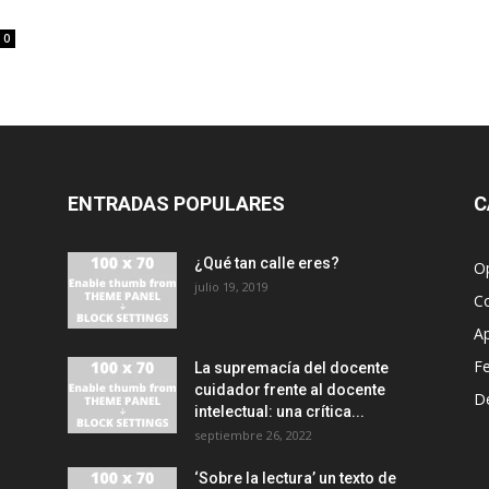
0
ENTRADAS POPULARES
C
¿Qué tan calle eres?
O
julio 19, 2019
C
A
F
La supremacía del docente
cuidador frente al docente
D
intelectual: una crítica...
septiembre 26, 2022
‘Sobre la lectura’ un texto de