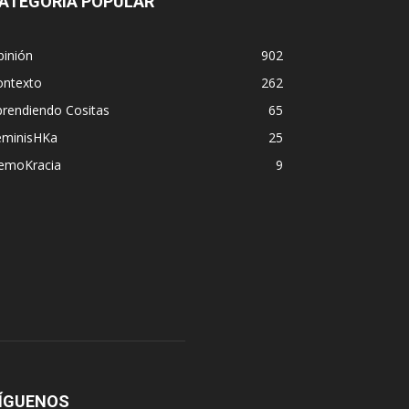
ATEGORÍA POPULAR
pinión
902
ontexto
262
prendiendo Cositas
65
eminisHKa
25
emoKracia
9
ÍGUENOS