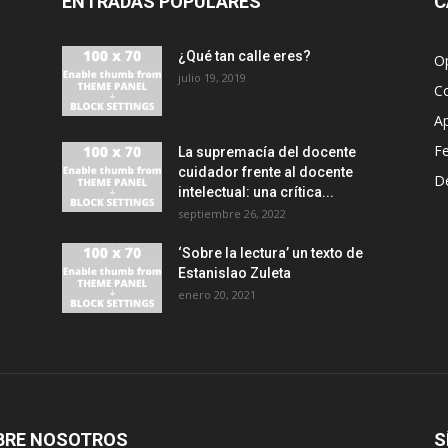
ENTRADAS POPULARES
C
¿Qué tan calle eres?
O
julio 19, 2019
C
A
F
La supremacía del docente
cuidador frente al docente
D
intelectual: una crítica...
septiembre 26, 2022
‘Sobre la lectura’ un texto de
Estanislao Zuleta
enero 20, 2021
BRE NOSOTROS
S