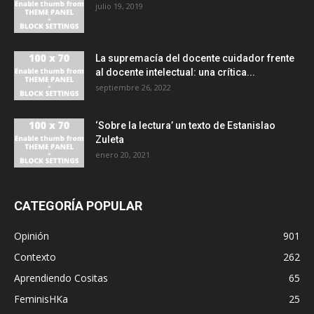
julio 19, 2019
La supremacía del docente cuidador frente
al docente intelectual: una crítica...
septiembre 26, 2022
‘Sobre la lectura’ un texto de Estanislao
Zuleta
enero 20, 2021
CATEGORÍA POPULAR
Opinión
901
Contexto
262
Aprendiendo Cositas
65
FeminisHKa
25