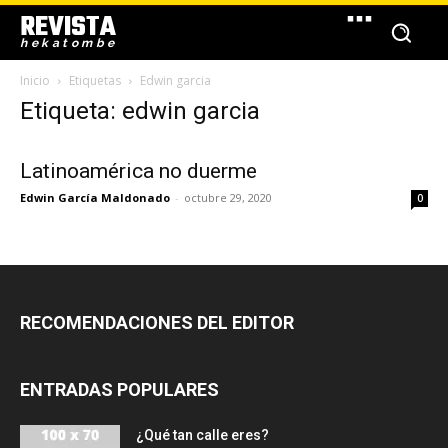
REVISTA
hekatombe
Inicio
Etiquetas
Edwin garcia
Etiqueta: edwin garcia
Latinoamérica no duerme
Edwin García Maldonado
-
octubre 29, 2020
0
RECOMENDACIONES DEL EDITOR
ENTRADAS POPULARES
¿Qué tan calle eres?