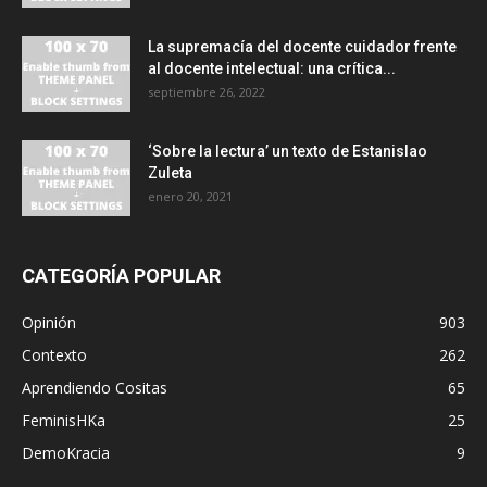
La supremacía del docente cuidador frente
al docente intelectual: una crítica...
septiembre 26, 2022
‘Sobre la lectura’ un texto de Estanislao
Zuleta
enero 20, 2021
CATEGORÍA POPULAR
Opinión
903
Contexto
262
Aprendiendo Cositas
65
FeminisHKa
25
DemoKracia
9