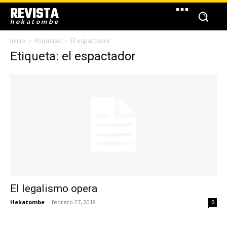
REVISTA
hekatombe
Inicio
Etiquetas
El espactador
Etiqueta: el espactador
El legalismo opera
Hekatombe
-
febrero 27, 2018
0