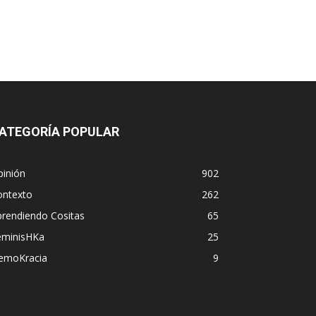
ATEGORÍA POPULAR
pinión
902
ontexto
262
prendiendo Cositas
65
eminisHKa
25
emoKracia
9