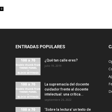
0
ENTRADAS POPULARES
C
¿Qué tan calle eres?
O
julio 19, 2019
C
A
F
La supremacía del docente
cuidador frente al docente
D
intelectual: una crítica...
septiembre 26, 2022
‘Sobre la lectura’ un texto de