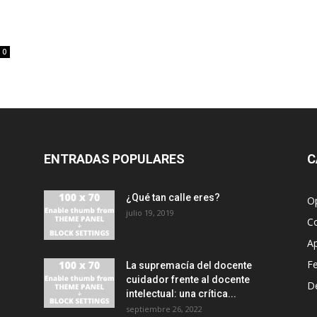
0
ENTRADAS POPULARES
C
¿Qué tan calle eres?
O
julio 19, 2019
C
A
F
La supremacía del docente
cuidador frente al docente
D
intelectual: una crítica...
septiembre 26, 2022