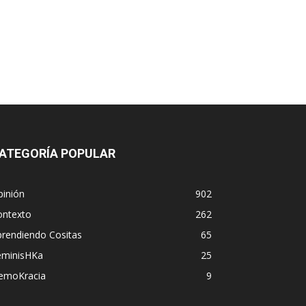
ATEGORÍA POPULAR
pinión
902
ontexto
262
prendiendo Cositas
65
eminisHKa
25
emoKracia
9