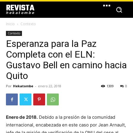
REVISTA
hekatombe
Inicio
Contexto
Contexto
Esperanza para la Paz
Completa con el ELN:
Gustavo Bell en camino hacia
Quito
Por
Hekatombe
-
enero 22, 2018
1309
0
Enero de 2018.
Debido a la presión de la comunidad
internacional, encabezada en este caso por Jean Arnault,
jefe de la misión de verificación de la ONU del cese al