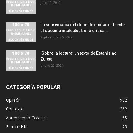
julio 19, 2019
La supremacía del docente cuidador frente
al docente intelectual: una crítica...
septiembre 26, 2022
‘Sobre la lectura’ un texto de Estanislao
Zuleta
enero 20, 2021
CATEGORÍA POPULAR
Opinión
902
Contexto
262
Aprendiendo Cositas
65
FeminisHKa
25