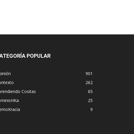
ATEGORÍA POPULAR
pinión
901
ontexto
262
prendiendo Cositas
65
eminisHKa
25
emoKracia
9