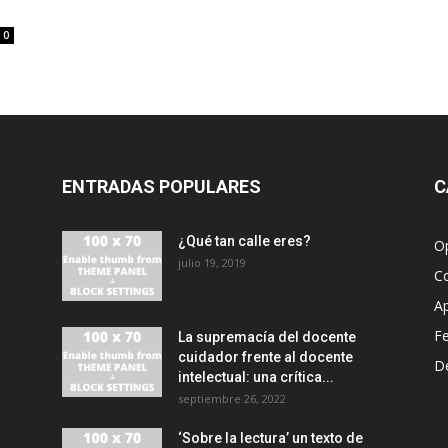
0
ENTRADAS POPULARES
C
¿Qué tan calle eres?
O
julio 19, 2019
C
A
F
La supremacía del docente
cuidador frente al docente
D
intelectual: una crítica...
septiembre 26, 2022
‘Sobre la lectura’ un texto de