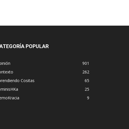
ATEGORÍA POPULAR
pinión
901
ontexto
262
prendiendo Cositas
65
eminisHKa
25
emoKracia
9