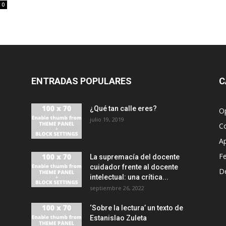
0
ENTRADAS POPULARES
C
¿Qué tan calle eres?
O
julio 19, 2019
C
A
F
La supremacía del docente
cuidador frente al docente
D
intelectual: una crítica...
septiembre 26, 2022
‘Sobre la lectura’ un texto de
Estanislao Zuleta