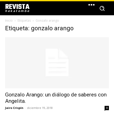
REVISTA
hekatombe
Inicio
Etiquetas
Gonzalo arango
Etiqueta: gonzalo arango
Gonzalo Arango: un diálogo de saberes con
Angelita.
Jairo Crispín
-
diciembre 19, 2018
0