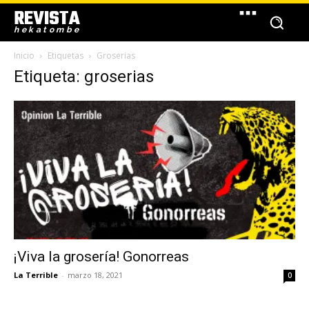
REVISTA
hekatombe
Inicio
Etiquetas
Groserias
Etiqueta: groserias
¡Viva la grosería! Gonorreas
La Terrible
-
marzo 18, 2021
0