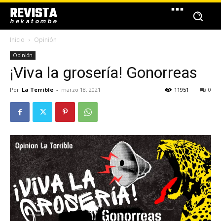
REVISTA
hekatombe
Inicio
Opinión
Opinión
¡Viva la grosería! Gonorreas
Por
La Terrible
-
marzo 18, 2021
11951
0