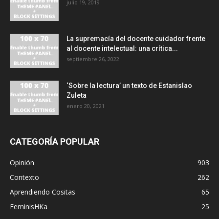
julio 19, 2019
La supremacía del docente cuidador frente
al docente intelectual: una crítica...
septiembre 26, 2022
‘Sobre la lectura’ un texto de Estanislao
Zuleta
enero 20, 2021
CATEGORÍA POPULAR
Opinión
903
Contexto
262
Aprendiendo Cositas
65
FeminisHKa
25