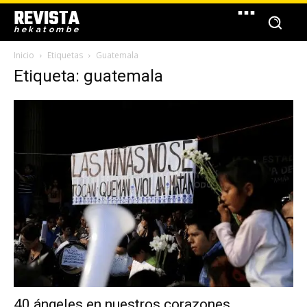
REVISTA
hekatombe
Inicio
Etiquetas
Guatemala
Etiqueta: guatemala
40 ángeles en nuestros corazones