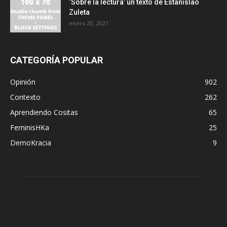
‘Sobre la lectura’ un texto de Estanislao
Zuleta
enero 20, 2021
CATEGORÍA POPULAR
Opinión
902
Contexto
262
Aprendiendo Cositas
65
FeminisHKa
25
DemoKracia
9