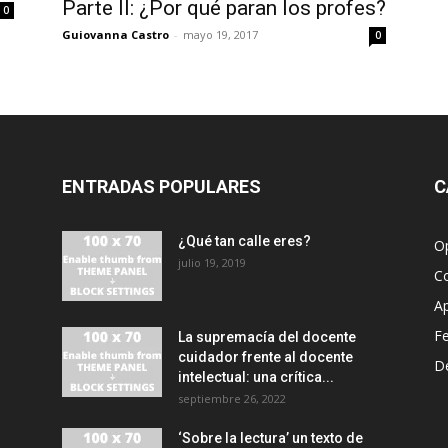
Parte II: ¿Por qué paran los profes?
0
Guiovanna Castro
-
mayo 19, 2017
0
ENTRADAS POPULARES
C
¿Qué tan calle eres?
O
julio 19, 2019
C
A
F
La supremacía del docente
cuidador frente al docente
D
intelectual: una crítica...
septiembre 26, 2022
‘Sobre la lectura’ un texto de