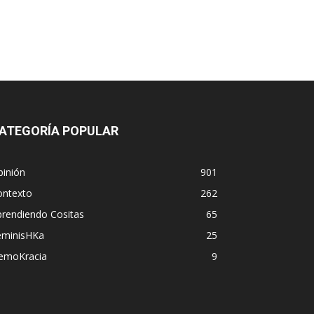
ATEGORÍA POPULAR
pinión
901
ontexto
262
prendiendo Cositas
65
eminisHKa
25
emoKracia
9