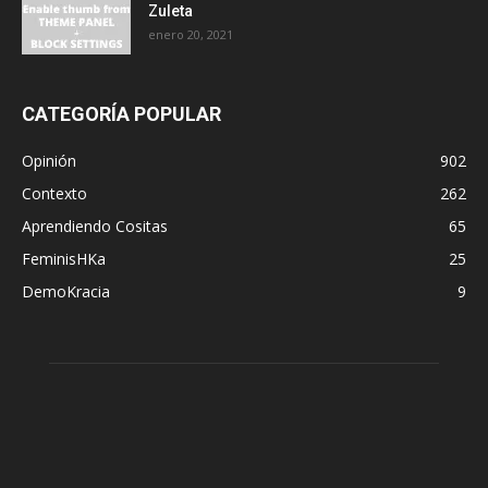
Zuleta
enero 20, 2021
CATEGORÍA POPULAR
Opinión
902
Contexto
262
Aprendiendo Cositas
65
FeminisHKa
25
DemoKracia
9