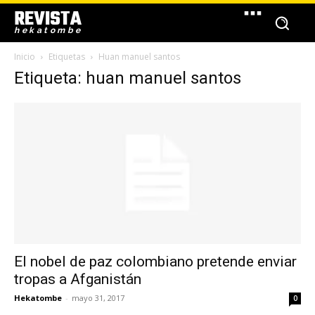
REVISTA
hekatombe
Inicio
Etiquetas
Huan manuel santos
Etiqueta: huan manuel santos
El nobel de paz colombiano pretende enviar
tropas a Afganistán
Hekatombe
-
mayo 31, 2017
0