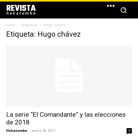
REVISTA
hekatombe
Inicio
Etiquetas
Hugo chávez
Etiqueta: Hugo chávez
La serie “El Comandante” y las elecciones
de 2018
Hekatombe
-
enero 30, 2017
0