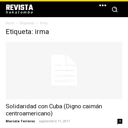
REVISTA
hekatombe
Inicio
Etiquetas
Irma
Etiqueta: irma
Solidaridad con Cuba (Digno caimán
centroamericano)
Marcela Terreros
-
septiembre 11, 2017
0