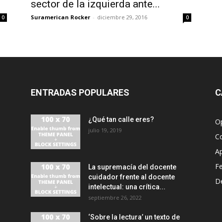
sector de la izquierda ante...
Suramerican Rocker
-
diciembre 29, 2016
0
0
ENTRADAS POPULARES
C
¿Qué tan calle eres?
O
julio 19, 2019
C
A
F
La supremacía del docente
cuidador frente al docente
D
intelectual: una crítica...
septiembre 26, 2022
‘Sobre la lectura’ un texto de