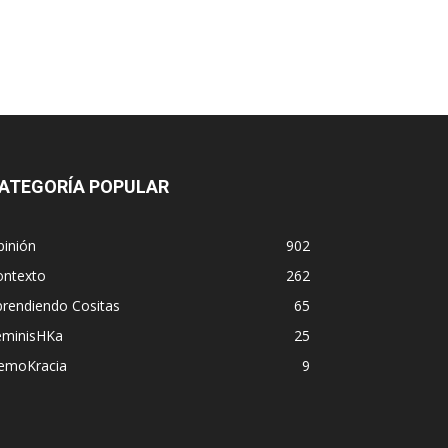
ATEGORÍA POPULAR
pinión
902
ontexto
262
prendiendo Cositas
65
eminisHKa
25
emoKracia
9