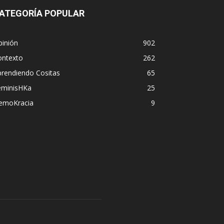
ATEGORÍA POPULAR
pinión
902
ontexto
262
prendiendo Cositas
65
eminisHKa
25
emoKracia
9