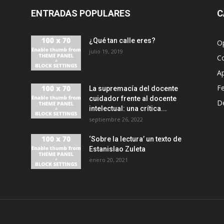
ENTRADAS POPULARES
C
¿Qué tan calle eres?
O
julio 19, 2019
C
A
F
La supremacía del docente
cuidador frente al docente
D
intelectual: una crítica...
septiembre 26, 2022
‘Sobre la lectura’ un texto de
Estanislao Zuleta
enero 20, 2021