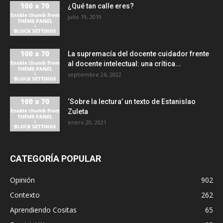
¿Qué tan calle eres?
julio 19, 2019
La supremacía del docente cuidador frente
al docente intelectual: una crítica...
septiembre 26, 2022
‘Sobre la lectura’ un texto de Estanislao
Zuleta
enero 20, 2021
CATEGORÍA POPULAR
Opinión
902
Contexto
262
Aprendiendo Cositas
65