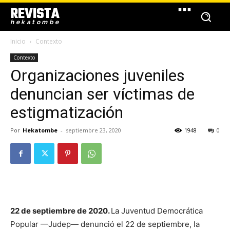
REVISTA
hekatombe
Inicio
Contexto
Contexto
Organizaciones juveniles
denuncian ser víctimas de
estigmatización
Por
Hekatombe
-
septiembre 23, 2020
1948
0
22 de septiembre de 2020.
La Juventud Democrática
Popular
—Judep—
denunció el 22 de septiembre, la