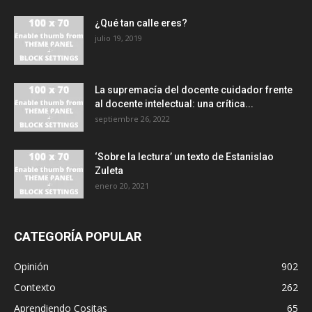
¿Qué tan calle eres?
julio 19, 2019
La supremacía del docente cuidador frente
al docente intelectual: una crítica...
septiembre 26, 2022
‘Sobre la lectura’ un texto de Estanislao
Zuleta
enero 20, 2021
CATEGORÍA POPULAR
Opinión
902
Contexto
262
Aprendiendo Cositas
65