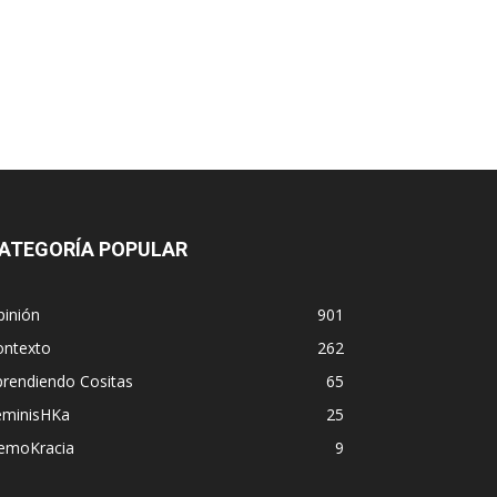
ATEGORÍA POPULAR
pinión
901
ontexto
262
prendiendo Cositas
65
eminisHKa
25
emoKracia
9