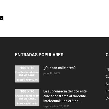
0
ENTRADAS POPULARES
C
¿Qué tan calle eres?
O
julio 19, 2019
C
A
F
La supremacía del docente
cuidador frente al docente
D
intelectual: una crítica...
septiembre 26, 2022