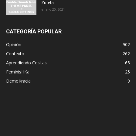
Zuleta
enero 20, 2021
CATEGORÍA POPULAR
Opinión
902
Contexto
262
Aprendiendo Cositas
65
FeminisHKa
25
DemoKracia
9