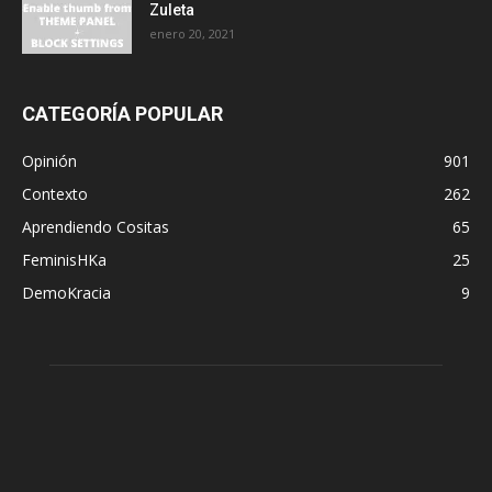
Zuleta
enero 20, 2021
CATEGORÍA POPULAR
Opinión
901
Contexto
262
Aprendiendo Cositas
65
FeminisHKa
25
DemoKracia
9