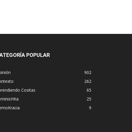
ATEGORÍA POPULAR
pinión
902
ontexto
262
prendiendo Cositas
65
eminisHKa
25
emoKracia
9