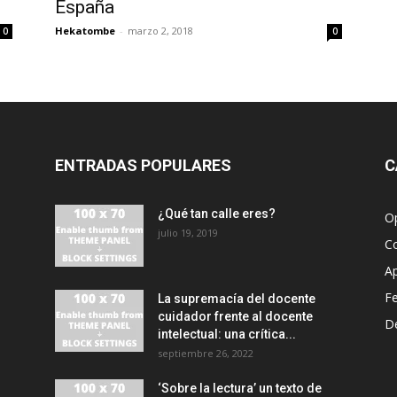
España
Hekatombe
-
marzo 2, 2018
0
0
ENTRADAS POPULARES
C
¿Qué tan calle eres?
O
julio 19, 2019
C
A
F
La supremacía del docente
cuidador frente al docente
D
intelectual: una crítica...
septiembre 26, 2022
‘Sobre la lectura’ un texto de