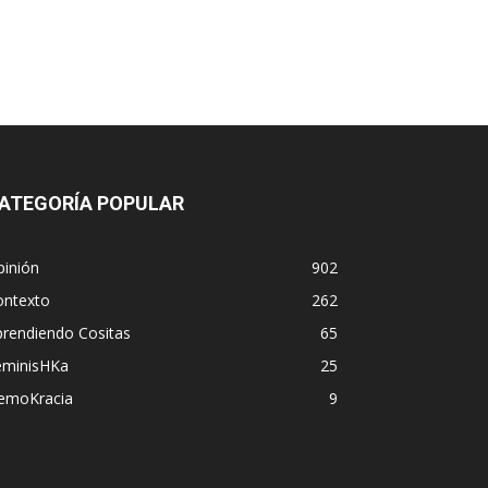
ATEGORÍA POPULAR
pinión
902
ontexto
262
prendiendo Cositas
65
eminisHKa
25
emoKracia
9