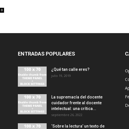
0
ENTRADAS POPULARES
C
¿Qué tan calle eres?
O
julio 19, 2019
C
A
F
La supremacía del docente
cuidador frente al docente
D
intelectual: una crítica...
septiembre 26, 2022
‘Sobre la lectura’ un texto de